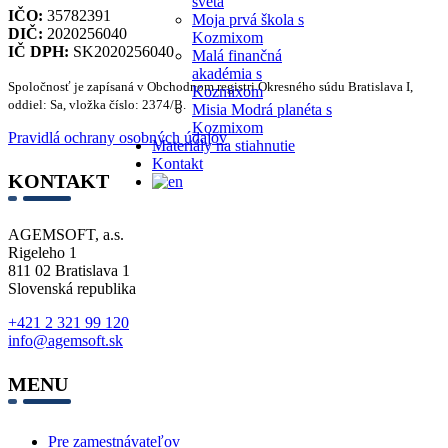
sveta
IČO:
35782391
Moja prvá škola s
DIČ:
2020256040
Kozmixom
IČ DPH:
SK2020256040
Malá finančná
akadémia s
Spoločnosť je zapísaná v Obchodnom registri Okresného súdu Bratislava I,
Kozmixom
oddiel: Sa, vložka číslo: 2374/B.
Misia Modrá planéta s
Kozmixom
Pravidlá ochrany osobných údajov
Materiály na stiahnutie
Kontakt
KONTAKT
AGEMSOFT, a.s.
Rigeleho 1
811 02 Bratislava 1
Slovenská republika
+421 2 321 99 120
info@agemsoft.sk
MENU
Pre zamestnávateľov