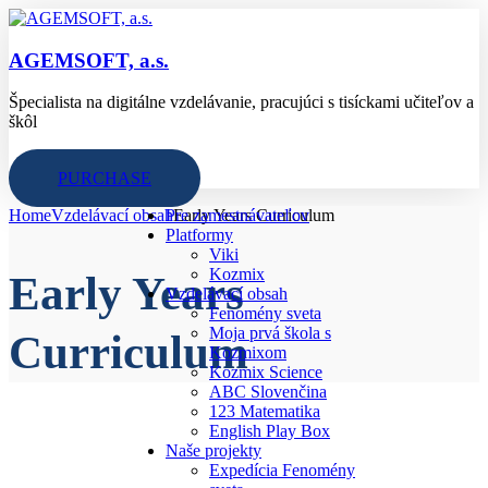
AGEMSOFT, a.s.
Špecialista na digitálne vzdelávanie, pracujúci s tisíckami učiteľov a
škôl
PURCHASE
Home
Vzdelávací obsah
Pre zamestnávateľov
Early Years Curriculum
Platformy
Viki
Kozmix
Early Years
Vzdelávací obsah
Fenomény sveta
Moja prvá škola s
Curriculum
Kozmixom
Kozmix Science
ABC Slovenčina
123 Matematika
English Play Box
Naše projekty
Expedícia Fenomény