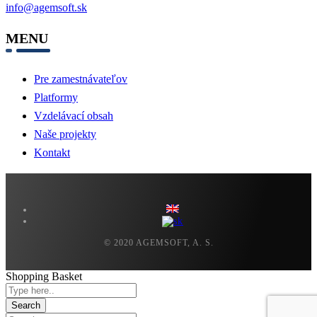
info@agemsoft.sk
MENU
Pre zamestnávateľov
Platformy
Vzdelávací obsah
Naše projekty
Kontakt
© 2020 AGEMSOFT, A. S.
Shopping Basket