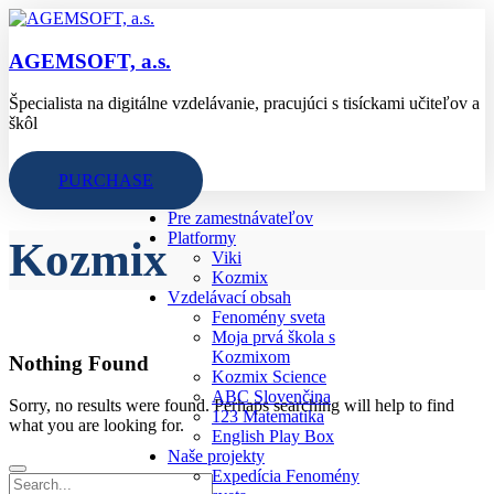
AGEMSOFT, a.s.
Špecialista na digitálne vzdelávanie, pracujúci s tisíckami učiteľov a
škôl
PURCHASE
Pre zamestnávateľov
Platformy
Kozmix
Viki
Kozmix
Vzdelávací obsah
Fenomény sveta
Moja prvá škola s
Kozmixom
Nothing Found
Kozmix Science
ABC Slovenčina
Sorry, no results were found. Perhaps searching will help to find
123 Matematika
what you are looking for.
English Play Box
Naše projekty
Expedícia Fenomény