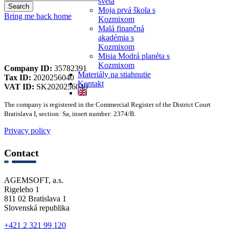
sveta
Moja prvá škola s
Bring me back home
Kozmixom
Malá finančná
akadémia s
Kozmixom
Misia Modrá planéta s
Kozmixom
Company ID:
35782391
Materiály na stiahnutie
Tax ID:
2020256040
Kontakt
VAT ID:
SK2020256040
The company is registered in the Commercial Register of the District Court
Bratislava I, section: Sa, insert number: 2374/B.
Privacy policy
Contact
AGEMSOFT, a.s.
Rigeleho 1
811 02 Bratislava 1
Slovenská republika
+421 2 321 99 120