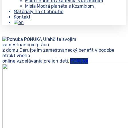
Malá finančná akadémia s Kozmixom
Misia Modrá planéta s Kozmixom
Materiály na stiahnutie
Kontakt
PONUKA
Uľahčite svojim
zamestnancom prácu
z domu
Darujte im zamestnanecký benefit v podobe
atraktívneho
online vzdelávania pre ich deti.
PONUKA