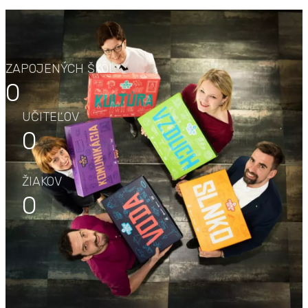
ZAPOJENÝCH ŠKÔL
0
UČITEĽOV
0
ŽIAKOV
0