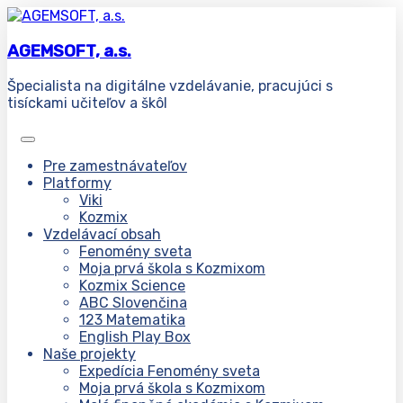
AGEMSOFT, a.s.
Špecialista na digitálne vzdelávanie, pracujúci s
tisíckami učiteľov a škôl
Pre zamestnávateľov
Platformy
Viki
Kozmix
Vzdelávací obsah
Fenomény sveta
Moja prvá škola s Kozmixom
Kozmix Science
ABC Slovenčina
123 Matematika
English Play Box
Naše projekty
Expedícia Fenomény sveta
Moja prvá škola s Kozmixom