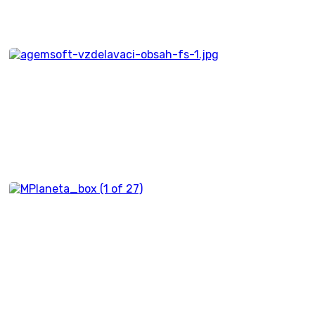
Kozmix
Balíky vzdelávacích
materiálov
Fenomény sveta
Materiály ku projektu
Misia modrá planéta