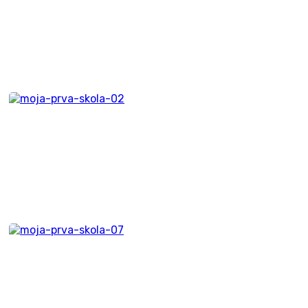
Digitálny vzdelávací obsah
Kozmix
Viki
Kozmix a záchrana planéty
Intelix
Kozmix
Balíky vzdelávacích
materiálov